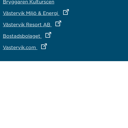
Bryggaren Kulturscen
Länk till annan webbplats
Västervik Miljö & Energi
Länk till annan webbplats
Västervik Resort AB
Länk till annan webbplats
Bostadsbolaget
Länk till annan webbplats
Vastervik.com
Om webbplatsen
Om webbplatsen
Tillgänglighetsredogörelse
Inloggning för medarbetare
Västervik på sociala medier