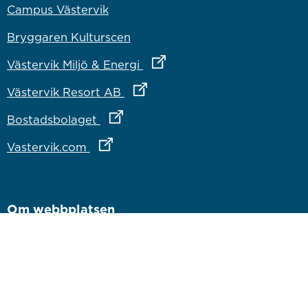
Campus Västervik
Bryggaren Kulturscen
Länk till annan webbplats
Västervik Miljö & Energi
Länk till annan webbplats
Västervik Resort AB
Länk till annan webbplats
Bostadsbolaget
Länk till annan webbplats
Vastervik.com
Om webbplatsen
Om webbplatsen
Tillgänglighetsredogörelse
Inloggning för medarbetare