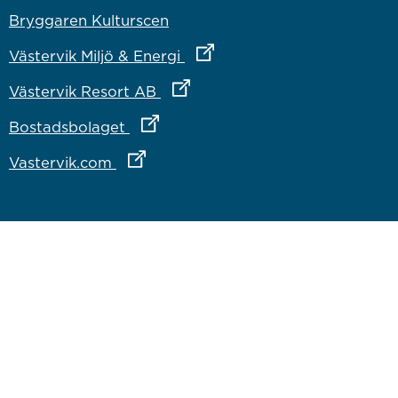
Bryggaren Kulturscen
Länk till annan webbplats
Västervik Miljö & Energi
Länk till annan webbplats
Västervik Resort AB
Länk till annan webbplats
Bostadsbolaget
Länk till annan webbplats
Vastervik.com
Om webbplatsen
Om webbplatsen
Tillgänglighetsredogörelse
Inloggning för medarbetare