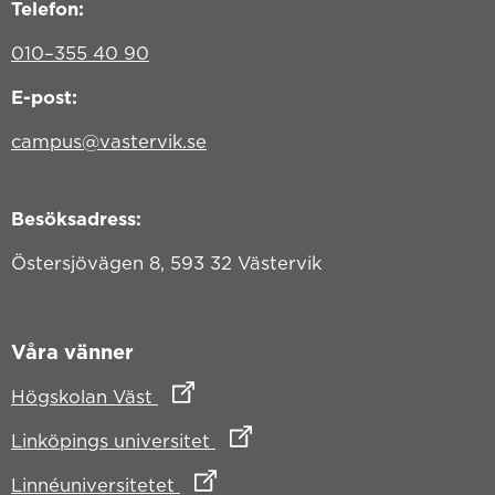
Telefon:
010–355 40 90
E-post:
campus@vastervik.se
Besöksadress:
Östersjövägen 8, 593 32 Västervik
Våra vänner
Länk till annan webbplats
Högskolan Väst
Länk till annan webbplats
Linköpings universitet
Länk till annan webbplats
Linnéuniversitetet