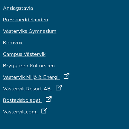
Anslagstavla
Pressmeddelanden
Västerviks Gymnasium
Komvux
Campus Västervik
Bryggaren Kulturscen
Länk till annan webbplats
Västervik Miljö & Energi
Länk till annan webbplats
Västervik Resort AB
Länk till annan webbplats
Bostadsbolaget
Länk till annan webbplats
Vastervik.com