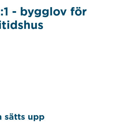
 - bygglov för
itidshus
 sätts upp