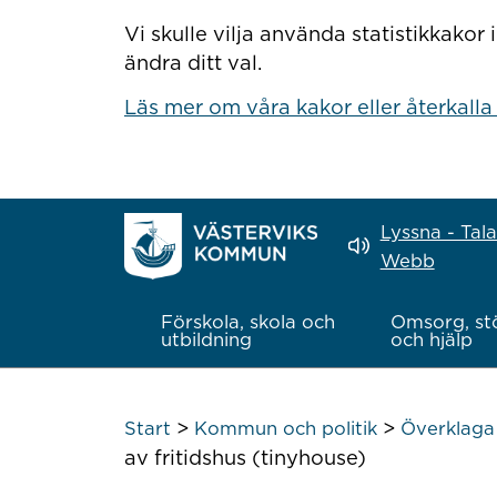
Hoppa till innehåll
Vi skulle vilja använda statistikkako
ändra ditt val.
Läs mer om våra kakor eller återkalla
Lyssna - Tal
Webb
Förskola, skola och
Omsorg, st
utbildning
och hjälp
>
>
Start
Kommun och politik
Överklaga 
av fritidshus (tinyhouse)