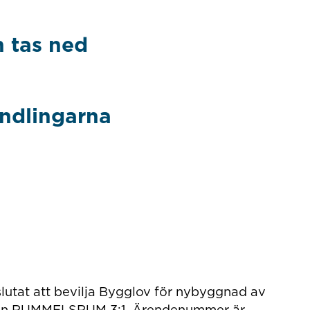
 tas ned
andlingarna
utat att bevilja Bygglov för nybyggnad av
heten RUMMELSRUM 3:1. Ärendenummer är