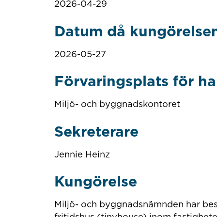
2026-04-29
Datum då kungörelsen
2026-05-27
Förvaringsplats för h
Miljö- och byggnadskontoret
Sekreterare
Jennie Heinz
Kungörelse
Miljö- och byggnadsnämnden har besl
fritidshus (tinyhouse) inom fastig