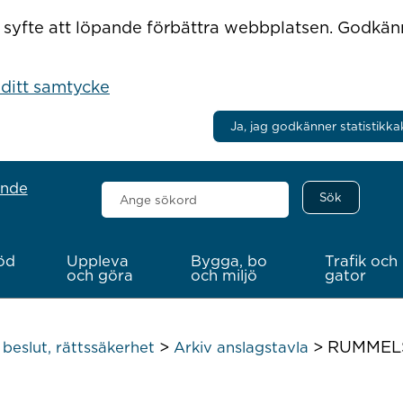
r i syfte att löpande förbättra webbplatsen. Godkä
 ditt samtycke
Ja, jag godkänner statistikka
ande
Sök
här
öd
Uppleva
Bygga, bo
Trafik och
och göra
och miljö
gator
>
>
RUMMELSR
beslut, rättssäkerhet
Arkiv anslagstavla