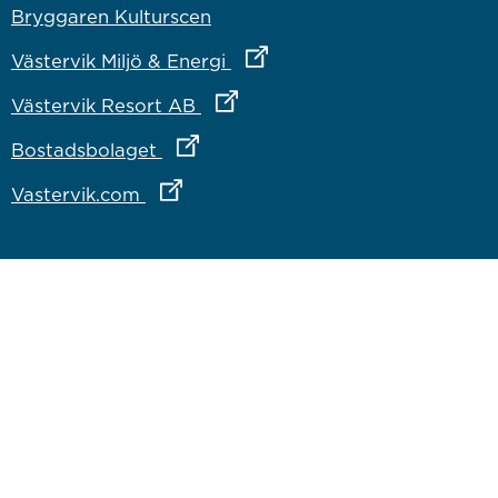
Bryggaren Kulturscen
Länk till annan webbplats
Västervik Miljö & Energi
Länk till annan webbplats
Västervik Resort AB
Länk till annan webbplats
Bostadsbolaget
Länk till annan webbplats
Vastervik.com
Om webbplatsen
Om webbplatsen
Tillgänglighetsredogörelse
Inloggning för medarbetare