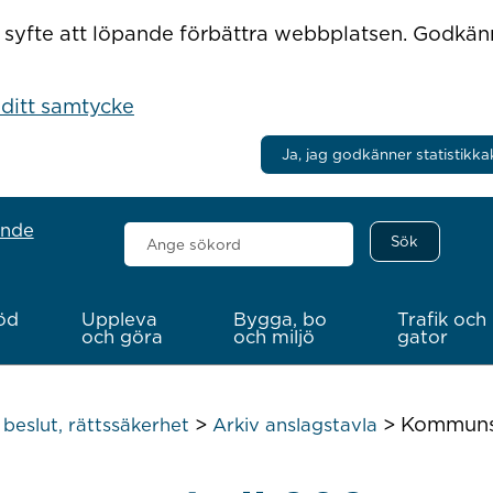
r i syfte att löpande förbättra webbplatsen. Godkä
 ditt samtycke
Ja, jag godkänner statistikka
ande
Sök
här
öd
Uppleva
Bygga, bo
Trafik och
och göra
och miljö
gator
>
>
Kommunst
beslut, rättssäkerhet
Arkiv anslagstavla