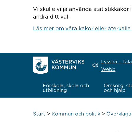
Hoppa till innehåll
Vi skulle vilja använda statistikkako
ändra ditt val.
Läs mer om våra kakor eller återkalla
Lyssna - Tal
Webb
Förskola, skola och
Omsorg, st
utbildning
och hjälp
>
>
Start
Kommun och politik
Överklaga 