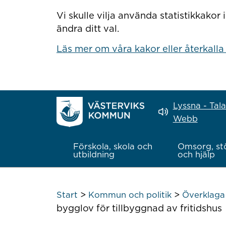
Hoppa till innehåll
Vi skulle vilja använda statistikkako
ändra ditt val.
Läs mer om våra kakor eller återkalla
Lyssna - Tal
Webb
Förskola, skola och
Omsorg, st
utbildning
och hjälp
>
>
Start
Kommun och politik
Överklaga 
bygglov för tillbyggnad av fritidshus