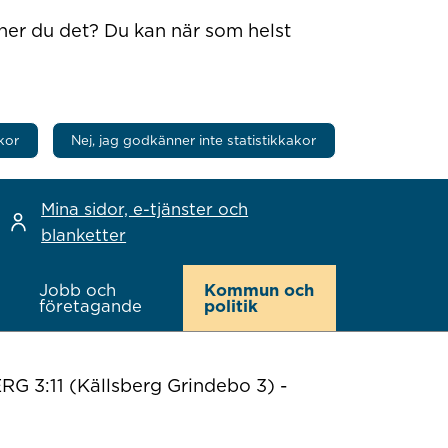
nner du det? Du kan när som helst
kor
Nej, jag godkänner inte statistikkakor
Mina sidor, e-tjänster och
blanketter
Jobb och
Kommun och
företagande
politik
G 3:11 (Källsberg Grindebo 3) -