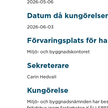
2026-05-06
Datum då kungörelsen
2026-06-03
Förvaringsplats för h
Miljö- och byggnadskontoret
Sekreterare
Carin Hedvall
Kungörelse
Miljö- och byggnadsnämnden har beslu
fritidshus inom fastigheten KÄLLS