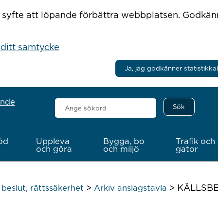
r i syfte att löpande förbättra webbplatsen. Godkä
 ditt samtycke
Ja, jag godkänner statistikka
ande
Sök
här
öd
Uppleva
Bygga, bo
Trafik och
och göra
och miljö
gator
>
>
KÄLLSBER
beslut, rättssäkerhet
Arkiv anslagstavla