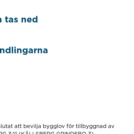
 tas ned
andlingarna
tat att bevilja bygglov för tillbyggnad av
BERG 3:11 (KÄLLSBERG GRINDEBO 3).