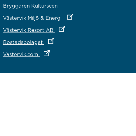
Bryggaren Kulturscen
Länk till annan webbplats
Västervik Miljö & Energi
Länk till annan webbplats
Västervik Resort AB
Länk till annan webbplats
Bostadsbolaget
Länk till annan webbplats
Vastervik.com
Om webbplatsen
Om webbplatsen
Tillgänglighetsredogörelse
Inloggning för medarbetare