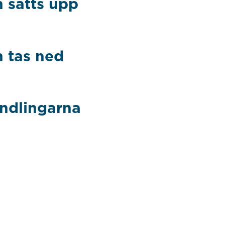
 sätts upp
 tas ned
andlingarna