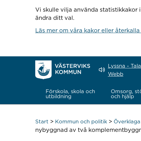
Hoppa till innehåll
Vi skulle vilja använda statistikkako
ändra ditt val.
Läs mer om våra kakor eller återkalla
Lyssna - Tal
Webb
Förskola, skola och
Omsorg, st
utbildning
och hjälp
>
>
Start
Kommun och politik
Överklaga 
nybyggnad av två komplementbyggna