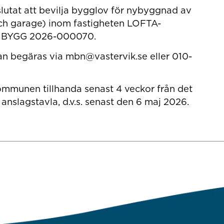
utat att bevilja bygglov för nybyggnad av
h garage) inom fastigheten LOFTA-
 BYGG 2026-000070.
kan begäras via mbn@vastervik.se eller 010-
ommunen tillhanda senast 4 veckor från det
nslagstavla, d.v.s. senast den 6 maj 2026.