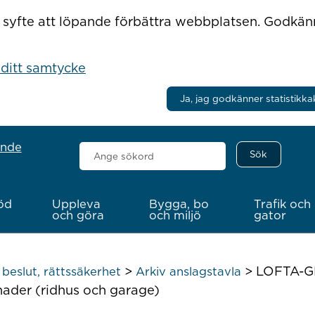
r i syfte att löpande förbättra webbplatsen. Godkä
 ditt samtycke
Ja, jag godkänner statistikka
ande
Sök
här
öd
Uppleva
Bygga, bo
Trafik och
och göra
och miljö
gator
>
>
LOFTA-GR
beslut, rättssäkerhet
Arkiv anslagstavla
der (ridhus och garage)