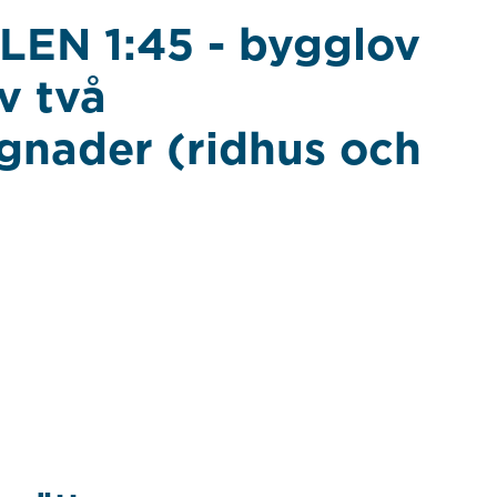
N 1:45 - bygglov
v två
nader (ridhus och