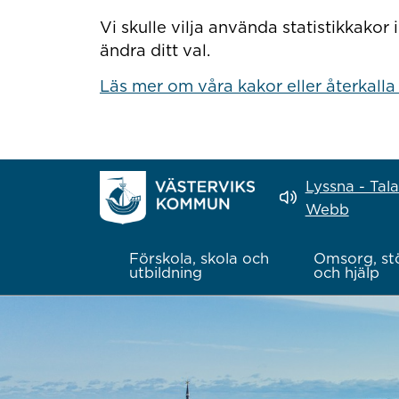
Hoppa till innehåll
Vi skulle vilja använda statistikkako
ändra ditt val.
Läs mer om våra kakor eller återkalla
Lyssna - Tal
Webb
Förskola, skola och
Omsorg, st
utbildning
och hjälp