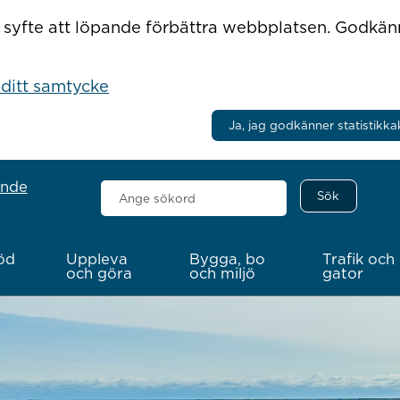
r i syfte att löpande förbättra webbplatsen. Godkä
 ditt samtycke
Ja, jag godkänner statistikka
ande
Sök
här
öd
Uppleva
Bygga, bo
Trafik och
och göra
och miljö
gator