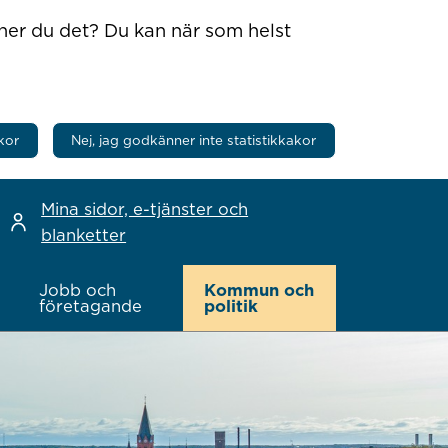
nner du det? Du kan när som helst
kor
Nej, jag godkänner inte statistikkakor
Mina sidor, e-tjänster och
blanketter
Jobb och
Kommun och
företagande
politik