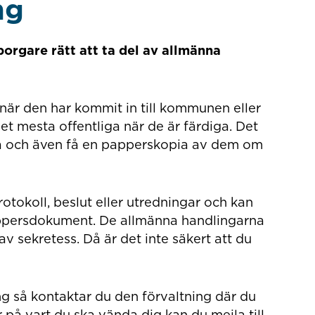
ng
orgare rätt att ta del av allmänna
 när den har kommit in till kommunen eller
et mesta offentliga när de är färdiga. Det
läsa och även få en papperskopia av dem om
otokoll, beslut eller utredningar och kan
ppersdokument. De allmänna handlingarna
v sekretess. Då är det inte säkert att du
ng så kontaktar du den förvaltning där du
r på vart du ska vända dig kan du mejla till