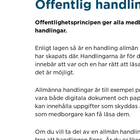
Offentlig handli
Offentlighetsprincipen ger alla medb
handlingar.
Enligt lagen så är en handling allmän
har skapats där. Handlingarna är för d
innebär att var och en har rätt att 
det är möjligt.
Allmänna handlingar är till exempel pr
vara både digitala dokument och pa
kan innehålla uppgifter som skyddas a
som medborgare kan få läsa dem.
Om du vill ta del av en allmän handli
tror att handlingen finns. Är du osäke