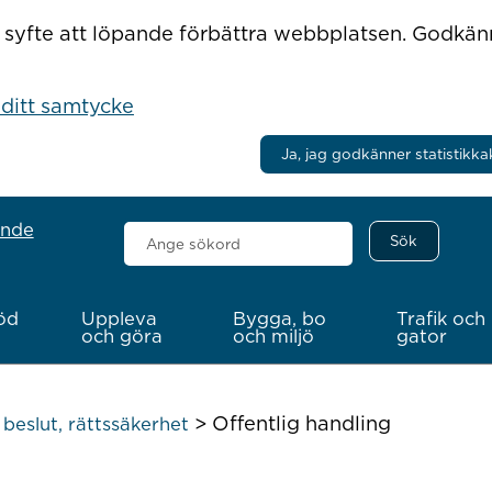
r i syfte att löpande förbättra webbplatsen. Godkä
 ditt samtycke
Ja, jag godkänner statistikka
ande
Sök
här
öd
Uppleva
Bygga, bo
Trafik och
och göra
och miljö
gator
>
Offentlig handling
beslut, rättssäkerhet