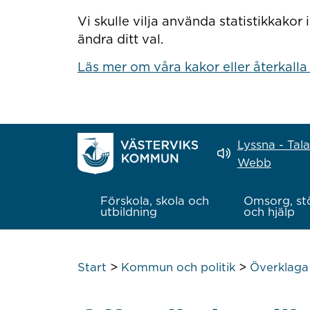
Hoppa till innehåll
Vi skulle vilja använda statistikkako
ändra ditt val.
Läs mer om våra kakor eller återkalla
Lyssna - Tal
Webb
Förskola, skola och
Omsorg, st
utbildning
och hjälp
>
>
Start
Kommun och politik
Överklaga 