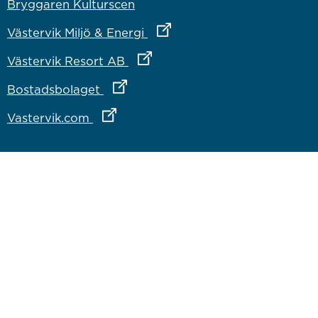
Bryggaren Kulturscen
Länk till annan webbplats
Västervik Miljö & Energi
Länk till annan webbplats
Västervik Resort AB
Länk till annan webbplats
Bostadsbolaget
Länk till annan webbplats
Vastervik.com
Om webbplatsen
Om webbplatsen
Tillgänglighetsredogörelse
Inloggning för medarbetare
Västervik på sociala medier