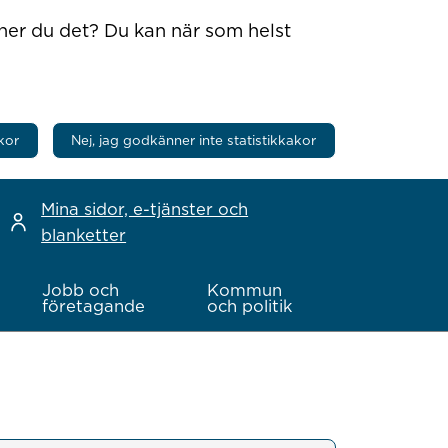
nner du det? Du kan när som helst
kor
Nej, jag godkänner inte statistikkakor
Mina sidor, e-tjänster och
blanketter
Jobb och
Kommun
företagande
och politik