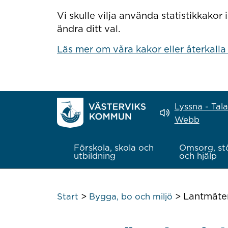
Hoppa till innehåll
Vi skulle vilja använda statistikkako
ändra ditt val.
Läs mer om våra kakor eller återkalla
Lyssna - Tal
Webb
Förskola, skola och
Omsorg, st
utbildning
och hjälp
>
>
Lantmäter
Start
Bygga, bo och miljö