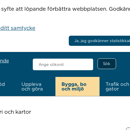
r i syfte att löpande förbättra webbplatsen. Godkä
 ditt samtycke
Ja, jag godkänner statistikka
ande
Sök
här
öd
Uppleva
Bygga, bo
Trafik och
och göra
och miljö
gator
i och kartor