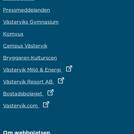
Pressmeddelanden
Västerviks Gymnasium
Komvux
Campus Västervik
Bryggaren Kulturscen
Länk till annan webbplats
Västervik Miljö & Energi
Länk till annan webbplats
Västervik Resort AB
Länk till annan webbplats
Bostadsbolaget
Länk till annan webbplats
Vastervik.com
Om webbplatsen