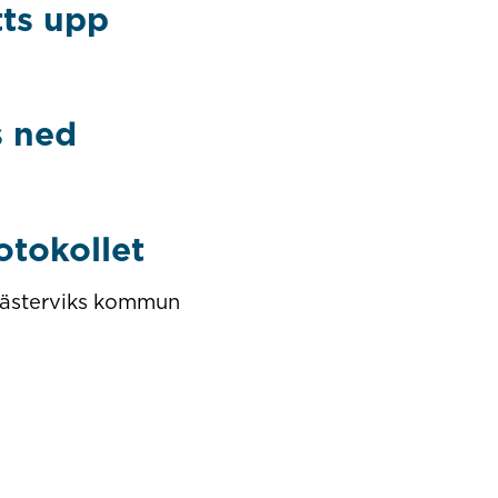
tts upp
s ned
otokollet
 Västerviks kommun