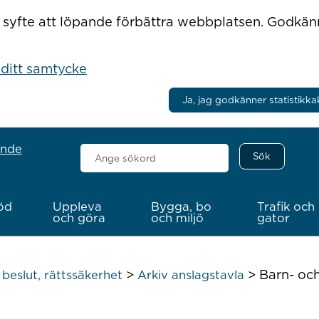
r i syfte att löpande förbättra webbplatsen. Godkä
 ditt samtycke
Ja, jag godkänner statistikka
ande
Sök
här
öd
Uppleva
Bygga, bo
Trafik och
och göra
och miljö
gator
>
>
Barn- oc
beslut, rättssäkerhet
Arkiv anslagstavla