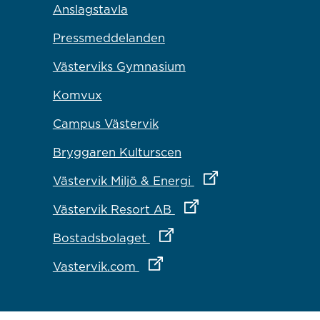
Anslagstavla
Pressmeddelanden
Västerviks Gymnasium
Komvux
Campus Västervik
Bryggaren Kulturscen
Länk till annan webbp
Västervik Miljö & Energi
Länk till annan webbplat
Västervik Resort AB
Länk till annan webbplats
Bostadsbolaget
Länk till annan webbplats
Vastervik.com