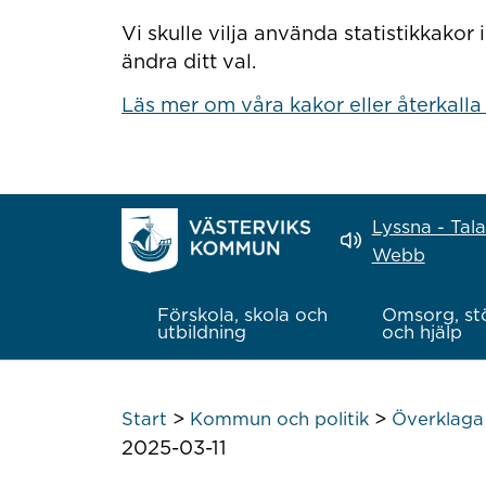
Hoppa till innehåll
Vi skulle vilja använda statistikkako
ändra ditt val.
Läs mer om våra kakor eller återkalla
Lyssna - Tal
Webb
Förskola, skola och
Omsorg, st
utbildning
och hjälp
>
>
Start
Kommun och politik
Överklaga 
2025-03-11