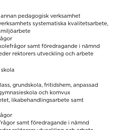
h annan pedagogisk verksamhet
erksamhets systematiska kvalitetsarbete,
smiljöarbete
rågor
rskolefrågor samt föredragande i nämnd
eder rektorers utveckling och arbete
 skola
lass, grundskola, fritidshem, anpassad
 gymnasieskola och komvux
etet, likabehandlingsarbete samt
rågor
olfrågor samt föredragande i nämnd