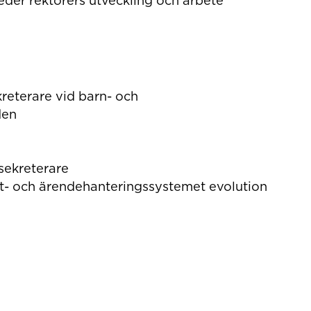
eder rektorers utveckling och arbete
reterare vid barn- och
den
sekreterare
t- och ärendehanteringssystemet evolution