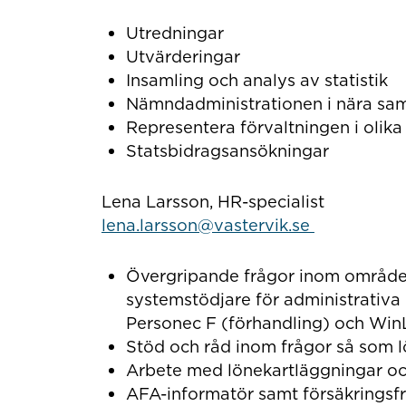
Utredningar
Utvärderingar
Insamling och analys av statistik
Nämndadministrationen i nära sa
Representera förvaltningen i olika
Statsbidragsansökningar
Lena Larsson, HR-specialist
lena.larsson@vastervik.se
Övergripande frågor inom områden
systemstödjare för administrativa
Personec F (förhandling) och Win
Stöd och råd inom frågor så som l
Arbete med lönekartläggningar oc
AFA-informatör samt försäkringsf