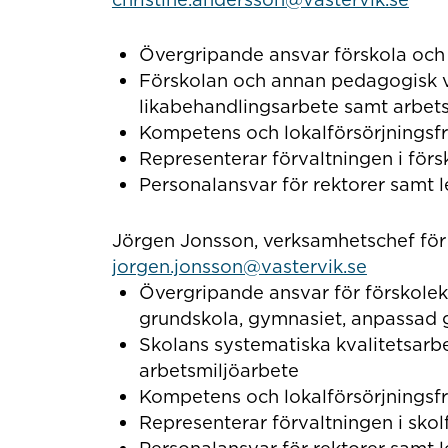
Övergripande ansvar förskola oc
Förskolan och annan pedagogisk v
likabehandlingsarbete samt arbet
Kompetens och lokalförsörjningsf
Representerar förvaltningen i fö
Personalansvar för rektorer samt l
Jörgen Jonsson, verksamhetschef för
jorgen.jonsson@vastervik.se
Övergripande ansvar för förskolek
grundskola, gymnasiet, anpassad
Skolans systematiska kvalitetsarb
arbetsmiljöarbete
Kompetens och lokalförsörjningsf
Representerar förvaltningen i sk