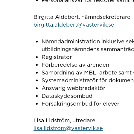
Personalansvar för rektorer samt l
Birgitta Aldebert, nämndsekreterare
birgitta.aldebert@vastervik.se
Nämndadministration inklusive sek
utbildningsnämndens sammanträ
Registrator
Förberedelse av ärenden
Samordning av MBL- arbete samt 
Systemadministratör för dokumen
Ansvarig webbredaktör
Dataskyddsombud
Försäkringsombud för elever
Lisa Lidström, utredare
lisa.lidstrom@vastervik.se