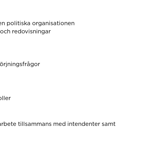
en politiska organisationen
och redovisningar
sörjningsfrågor
oller
 arbete tillsammans med intendenter samt