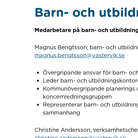
Barn- och utbild
Medarbetare på barn- och utbildnin
Magnus Bengtsson, barn- och utbild
magnus.bengtsson@vastervik.se
Övergripande ansvar för barn- och
Leder barn- och utbildningskontor
Kommunövergripande planerings oc
koncernledningsgruppen
Representerar barn- och utbildning
sammanhang
Christine Andersson, verksamhetschef
christine.andersson@vastervik.se