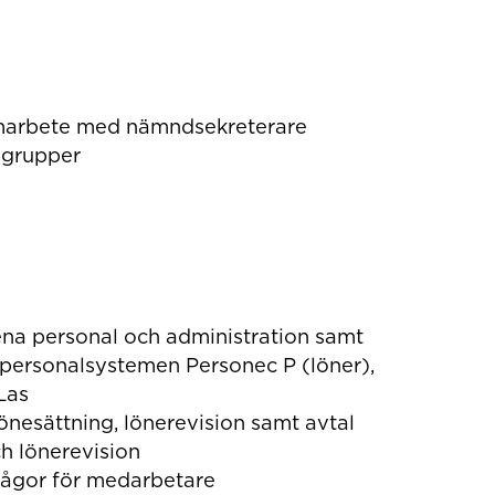
marbete med nämndsekreterare
 grupper
a personal och administration samt
 personalsystemen Personec P (löner),
Las
önesättning, lönerevision samt avtal
h lönerevision
rågor för medarbetare