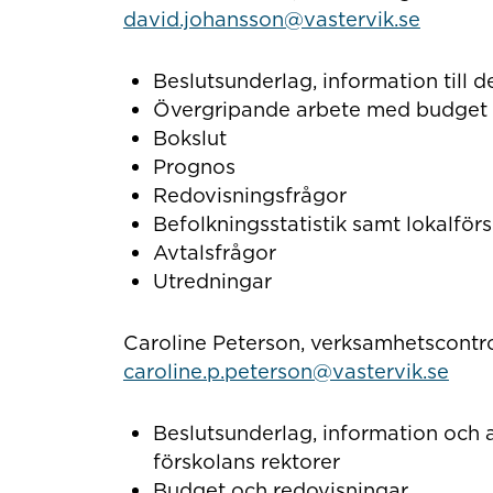
david.johansson@vastervik.se
Beslutsunderlag, information till d
Övergripande arbete med budget 
Bokslut
Prognos
Redovisningsfrågor
Befolkningsstatistik samt lokalför
Avtalsfrågor
Utredningar
Caroline Peterson, verksamhetscontr
caroline.p.peterson@vastervik.se
Beslutsunderlag, information och
förskolans rektorer
Budget och redovisningar