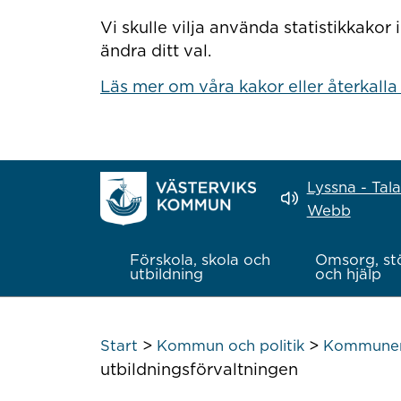
Hoppa till innehåll
Vi skulle vilja använda statistikkako
ändra ditt val.
Läs mer om våra kakor eller återkalla
Lyssna - Tal
Webb
Förskola, skola och
Omsorg, st
utbildning
och hjälp
>
>
Start
Kommun och politik
Kommunens
utbildningsförvaltningen