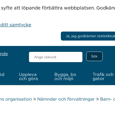
r i syfte att löpande förbättra webbplatsen. Godkä
 ditt samtycke
Ja, jag godkänner statistikka
ande
Sök
här
öd
Uppleva
Bygga, bo
Trafik och
och göra
och miljö
gator
>
>
 organisation
Nämnder och förvaltningar
Barn- 