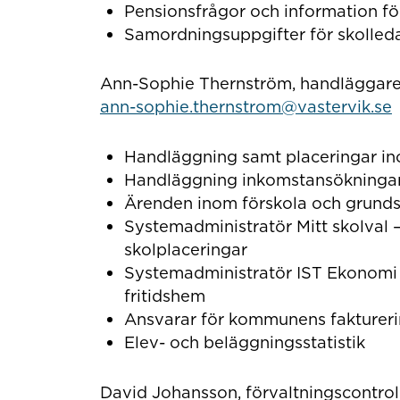
Pensionsfrågor och information f
Samordningsuppgifter för skolled
Ann-Sophie Thernström, handläggar
ann-sophie.thernstrom@vastervik.se
Handläggning samt placeringar in
Handläggning inkomstansökninga
Ärenden inom förskola och grunds
Systemadministratör Mitt skolval –
skolplaceringar
Systemadministratör IST Ekonomi -
fritidshem
Ansvarar för kommunens fakturer
Elev- och beläggningsstatistik
David Johansson, förvaltningscontrol