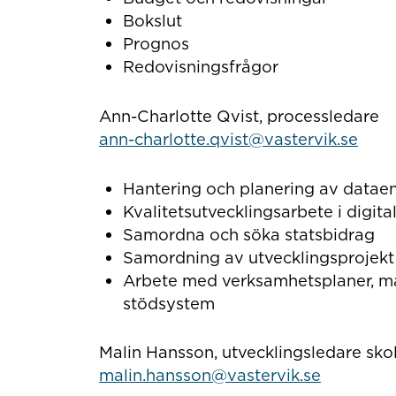
Bokslut
Prognos
Redovisningsfrågor
Ann-Charlotte Qvist, processledare
ann-charlotte.qvist@vastervik.se
Hantering och planering av datae
Kvalitetsutvecklingsarbete i digit
Samordna och söka statsbidrag
Samordning av utvecklingsprojekt 
Arbete med verksamhetsplaner, må
stödsystem
Malin Hansson, utvecklingsledare skol
malin.hansson@vastervik.se