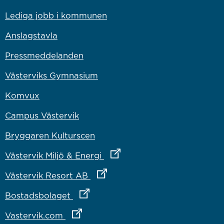
Lediga jobb i kommunen
Anslagstavla
Pressmeddelanden
Västerviks Gymnasium
Komvux
Campus Västervik
Bryggaren Kulturscen
Länk till annan webbplats
Västervik Miljö & Energi
Länk till annan webbplats
Västervik Resort AB
Länk till annan webbplats
Bostadsbolaget
Länk till annan webbplats
Vastervik.com