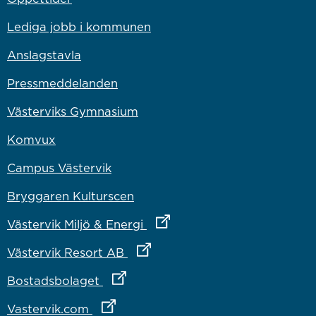
Lediga jobb i kommunen
Anslagstavla
Pressmeddelanden
Västerviks Gymnasium
Komvux
Campus Västervik
Bryggaren Kulturscen
Länk till annan webbplats
Västervik Miljö & Energi
Länk till annan webbplats
Västervik Resort AB
Länk till annan webbplats
Bostadsbolaget
Länk till annan webbplats
Vastervik.com