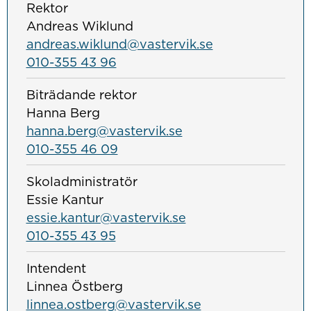
Rektor
Andreas Wiklund
andreas.wiklund@vastervik.se
010-355 43 96
Biträdande rektor
Hanna Berg
hanna.berg@vastervik.se
010-355 46 09
Skoladministratör
Essie Kantur
essie.kantur@vastervik.se
010-355 43 95
Intendent
Linnea Östberg
linnea.ostberg@vastervik.se