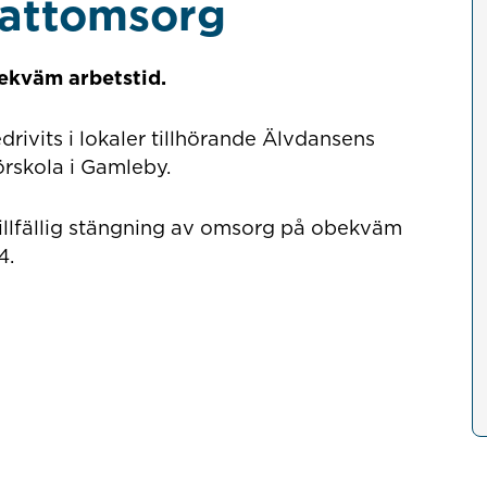
nattomsorg
bekväm arbetstid.
ivits i lokaler tillhörande Älvdansens
förskola i Gamleby.
illfällig stängning av omsorg på obekväm
4.