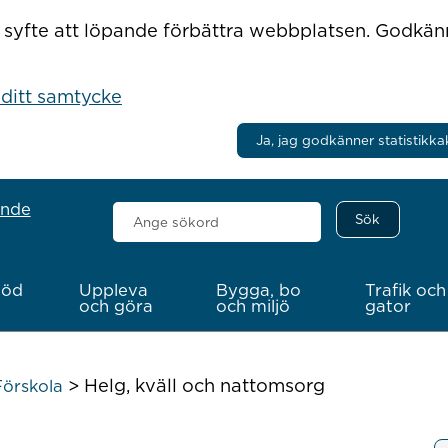
r i syfte att löpande förbättra webbplatsen. Godkä
 ditt samtycke
Ja, jag godkänner statistikka
ande
Sök
här
töd
Uppleva
Bygga, bo
Trafik och
och göra
och miljö
gator
>
Helg, kväll och nattomsorg
Förskola