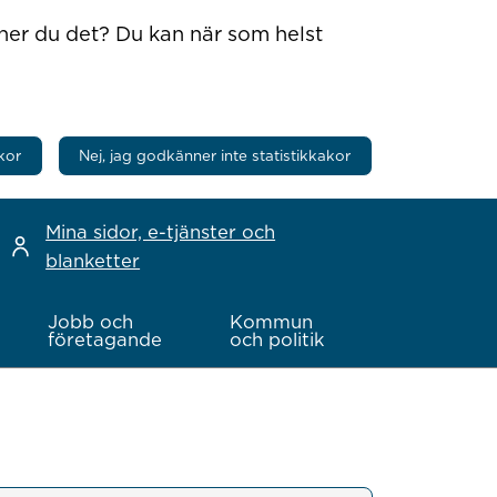
nner du det? Du kan när som helst
kor
Nej, jag godkänner inte statistikkakor
Mina sidor, e-tjänster och
blanketter
Jobb och
Kommun
företagande
och politik