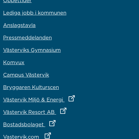
Öppettider
Lediga jobb i kommunen
Anslagstavla
Pressmeddelanden
Västerviks Gymnasium
Komvux
Campus Västervik
Bryggaren Kulturscen
Länk till annan webbplats
Västervik Miljö & Energi
Länk till annan webbplats
Västervik Resort AB
Länk till annan webbplats
Bostadsbolaget
Länk till annan webbplats
Vastervik.com