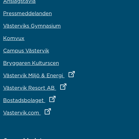
Anslagstavla
Pressmeddelanden
Västerviks Gymnasium
Komvux
Campus Västervik
Bryggaren Kulturscen
Länk till annan webbplats
Västervik Miljö & Energi
Länk till annan webbplats
Västervik Resort AB
Länk till annan webbplats
Bostadsbolaget
Länk till annan webbplats
Vastervik.com