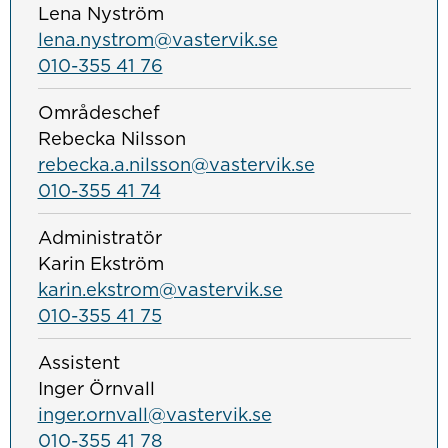
Lena Nyström
lena.nystrom@vastervik.se
010-355 41 76
Områdeschef
Rebecka Nilsson
rebecka.a.nilsson@vastervik.se
010-355 41 74
Administratör
Karin Ekström
karin.ekstrom@vastervik.se
010-355 41 75
Assistent
Inger Örnvall
inger.ornvall@vastervik.se
010-355 41 78