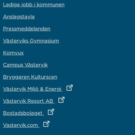
Lediga jobb i kommunen
Anslagstavla
Pressmeddelanden
Västerviks Gymnasium
Komvux
Campus Västervik
Bryggaren Kulturscen
Länk till annan webbplats
Västervik Miljö & Energi
Länk till annan webbplats
Västervik Resort AB
Länk till annan webbplats
Bostadsbolaget
Länk till annan webbplats
Vastervik.com