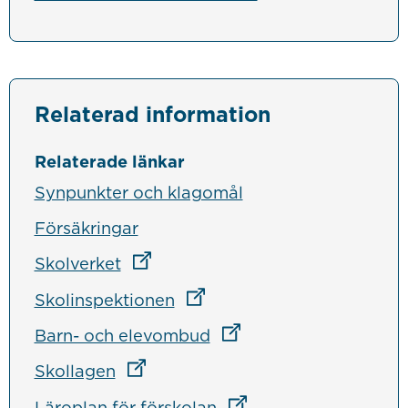
Relaterad information
Relaterade länkar
Synpunkter och klagomål
Försäkringar
Länk till annan webbplats
Skolverket
Länk till annan webbplats
Skolinspektionen
Länk till annan webbpla
Barn- och elevombud
Länk till annan webbplats
Skollagen
Länk till annan webbpl
Läroplan för förskolan