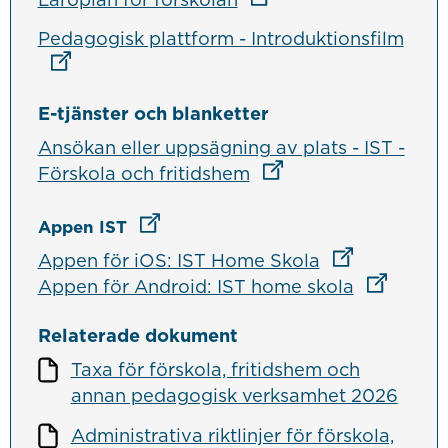
Länk
Pedagogisk plattform - Introduktionsfilm
E-tjänster och blanketter
Ansökan eller uppsägning av plats - IST -
Länk till annan webbp
Förskola och fritidshem
Länk till annan webbplats
Appen IST
Länk till anna
Appen för iOS: IST Home Skola
Länk till 
Appen för Android: IST home skola
Relaterade dokument
Taxa för förskola, fritidshem och
annan pedagogisk verksamhet 2026
Administrativa riktlinjer för förskola,