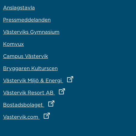
Anslagstavla
Pressmeddelanden
Västerviks Gymnasium
Komvux
Campus Västervik
Bryggaren Kulturscen
Länk till annan webbplats
Västervik Miljö & Energi
Länk till annan webbplats
Västervik Resort AB
Länk till annan webbplats
Bostadsbolaget
Länk till annan webbplats
Vastervik.com