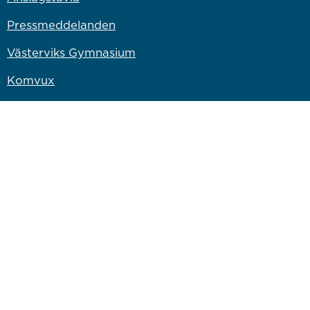
Pressmeddelanden
Västerviks Gymnasium
Komvux
Campus Västervik
Bryggaren Kulturscen
Länk till annan webbplats
Västervik Miljö & Energi
Länk till annan webbplats
Västervik Resort AB
Länk till annan webbplats
Bostadsbolaget
Länk till annan webbplats
Vastervik.com
Om webbplatsen