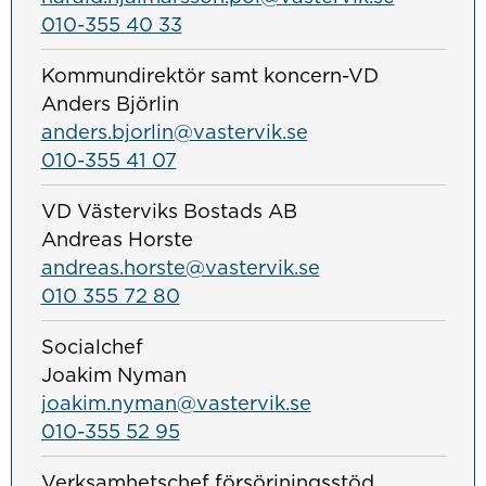
010-355 40 33
Kommundirektör samt koncern-VD
Anders Björlin
anders.bjorlin@vastervik.se
010-355 41 07
VD Västerviks Bostads AB
Andreas Horste
andreas.horste@vastervik.se
010 355 72 80
Socialchef
Joakim Nyman
joakim.nyman@vastervik.se
010-355 52 95
Verksamhetschef försörjningsstöd