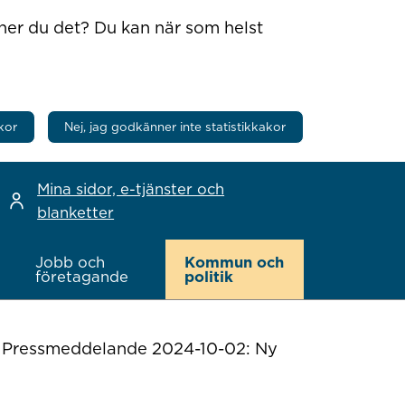
nner du det? Du kan när som helst
kor
Nej, jag godkänner inte statistikkakor
Mina sidor, e-tjänster och
blanketter
Jobb och
Kommun och
företagande
politik
>
Pressmeddelande 2024-10-02: Ny