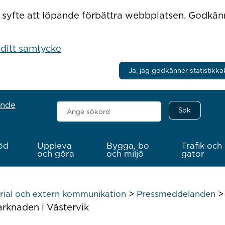
r i syfte att löpande förbättra webbplatsen. Godkä
 ditt samtycke
Ja, jag godkänner statistikka
ande
Sök
här
öd
Uppleva
Bygga, bo
Trafik och
och göra
och miljö
gator
>
rial och extern kommunikation
Pressmeddelanden
arknaden i Västervik