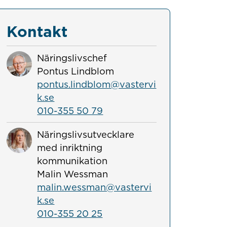
Kontakt
Näringslivschef
Pontus Lindblom
pontus.lindblom@vastervi
k.se
010-355 50 79
Näringslivsutvecklare
med inriktning
kommunikation
Malin Wessman
malin.wessman@vastervi
k.se
010-355 20 25