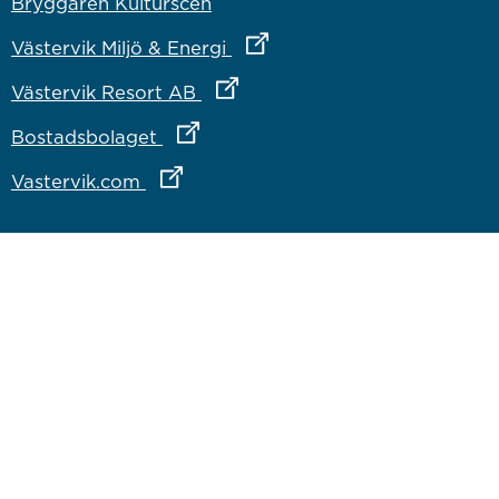
Bryggaren Kulturscen
Länk till annan webbplats
Västervik Miljö & Energi
Länk till annan webbplats
Västervik Resort AB
Länk till annan webbplats
Bostadsbolaget
Länk till annan webbplats
Vastervik.com
Om webbplatsen
Om webbplatsen
Tillgänglighetsredogörelse
Inloggning för medarbetare
Västervik på sociala medier