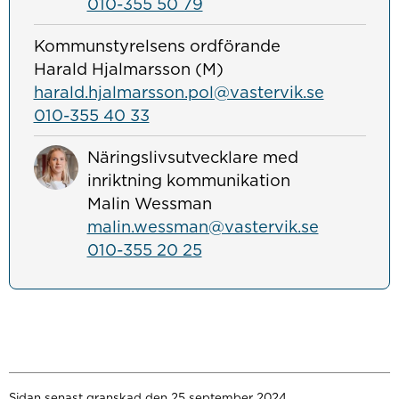
010-355 50 79
Kommunstyrelsens ordförande
Harald Hjalmarsson (M)
harald.hjalmarsson.pol@vastervik.se
010-355 40 33
Näringslivsutvecklare med
inriktning kommunikation
Malin Wessman
malin.wessman@vastervik.se
010-355 20 25
Sidan senast granskad den 25 september 2024