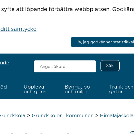
r i syfte att löpande förbättra webbplatsen. Godkä
 ditt samtycke
Ja, jag godkänner statistikka
ande
Sök
här
töd
Uppleva
Bygga, bo
Trafik och
och göra
och miljö
gator
>
>
Grundskola
Grundskolor i kommunen
Himalajaskol