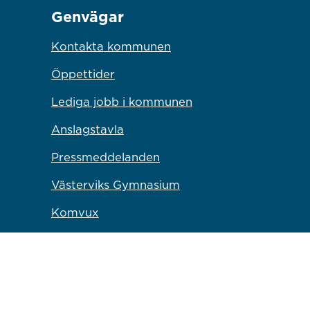
Genvägar
Kontakta kommunen
Öppettider
Lediga jobb i kommunen
Anslagstavla
Pressmeddelanden
Västerviks Gymnasium
Komvux
Campus Västervik
Bryggaren Kulturscen
Länk till annan webbp
Västervik Miljö & Energi