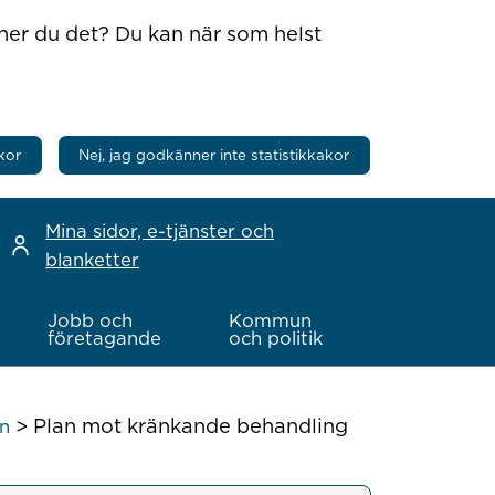
nner du det? Du kan när som helst
kor
Nej, jag godkänner inte statistikkakor
Mina sidor, e-tjänster och
blanketter
Jobb och
Kommun
företagande
och politik
>
Plan mot kränkande behandling
an