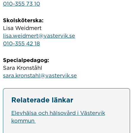
010-355 73 10
Skolsköterska:
Lisa Weidmert
lisa.weidmert@vastervik.se
010-355 42 18
Specialpedagog:
Sara Kronståhl
sara.kronstahl@vastervik.se
Relaterade länkar
Elevhälsa och hälsovård i Västervik
kommun