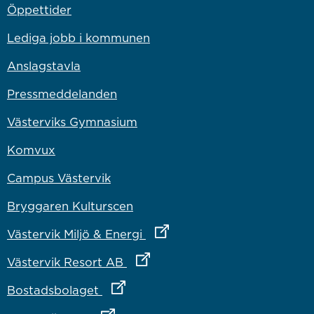
Öppettider
Lediga jobb i kommunen
Anslagstavla
Pressmeddelanden
Västerviks Gymnasium
Komvux
Campus Västervik
Bryggaren Kulturscen
Länk till annan webbplats
Västervik Miljö & Energi
Länk till annan webbplats
Västervik Resort AB
Länk till annan webbplats
Bostadsbolaget