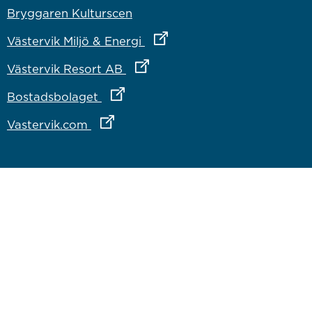
Bryggaren Kulturscen
Länk till annan webbplats
Västervik Miljö & Energi
Länk till annan webbplats
Västervik Resort AB
Länk till annan webbplats
Bostadsbolaget
Länk till annan webbplats
Vastervik.com
Om webbplatsen
Om webbplatsen
Tillgänglighetsredogörelse
Inloggning för medarbetare