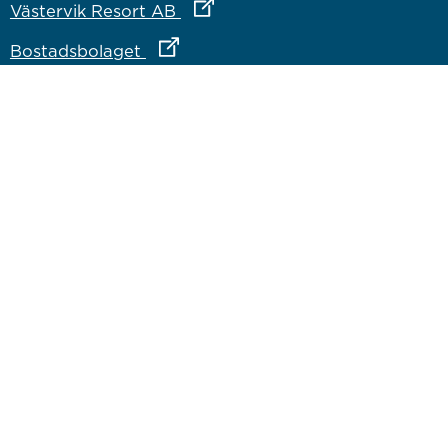
Länk till annan webbplats
Västervik Resort AB
Länk till annan webbplats
Bostadsbolaget
Länk till annan webbplats
Vastervik.com
Om webbplatsen
Om webbplatsen
Tillgänglighetsredogörelse
Inloggning för medarbetare
Västervik på sociala medier
Facebook