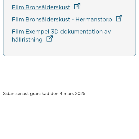
Länk till annan webbplat
Film Bronsålderskust
Länk till
Film Bronsålderskust - Hermanstorp
Film Exempel 3D dokumentation av
Länk till annan webbplats
hällristning
Sidan senast granskad den 4 mars 2025