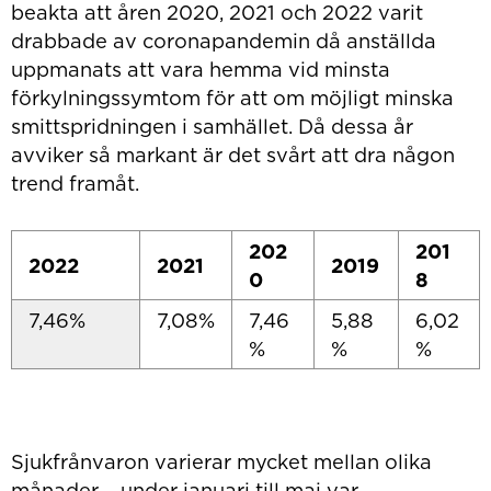
beakta att åren 2020, 2021 och 2022 varit
drabbade av coronapandemin då anställda
uppmanats att vara hemma vid minsta
förkylningssymtom för att om möjligt minska
smittspridningen i samhället. Då dessa år
avviker så markant är det svårt att dra någon
trend framåt.
202
201
2022
2021
2019
0
8
7,46%
7,08%
7,46
5,88
6,02
%
%
%
Sjukfrånvaron varierar mycket mellan olika
månader – under januari till maj var