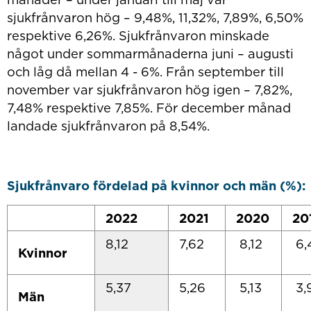
sjukfrånvaron hög – 9,48%, 11,32%, 7,89%, 6,50%
respektive 6,26%. Sjukfrånvaron minskade
något under sommarmånaderna juni – augusti
och låg då mellan 4 - 6%. Från september till
november var sjukfrånvaron hög igen – 7,82%,
7,48% respektive 7,85%. För december månad
landade sjukfrånvaron på 8,54%.
Sjukfrånvaro fördelad på kvinnor och män (%):
2022
2021
2020
20
8,12
7,62
8,12
6,
Kvinnor
5,37
5,26
5,13
3,
Män