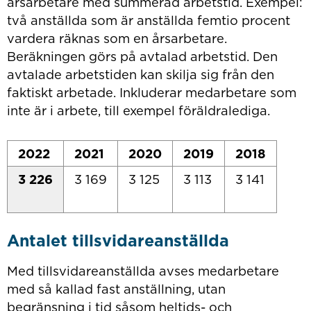
årsarbetare med summerad arbetstid. Exempel:
två anställda som är anställda femtio procent
vardera räknas som en årsarbetare.
Beräkningen görs på avtalad arbetstid. Den
avtalade arbetstiden kan skilja sig från den
faktiskt arbetade. Inkluderar medarbetare som
inte är i arbete, till exempel föräldralediga.
2022
2021
2020
2019
2018
3 226
3 169
3 125
3 113
3 141
Antalet tillsvidareanställda
Med tillsvidareanställda avses medarbetare
med så kallad fast anställning, utan
begränsning i tid såsom heltids- och