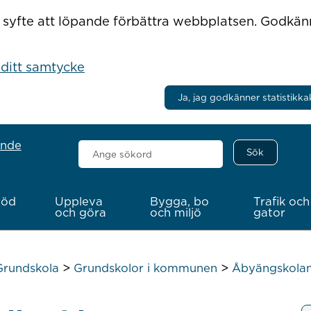
r i syfte att löpande förbättra webbplatsen. Godkä
 ditt samtycke
Ja, jag godkänner statistikka
ande
Sök
här
töd
Uppleva
Bygga, bo
Trafik och
och göra
och miljö
gator
>
>
Grundskola
Grundskolor i kommunen
Åbyängskola