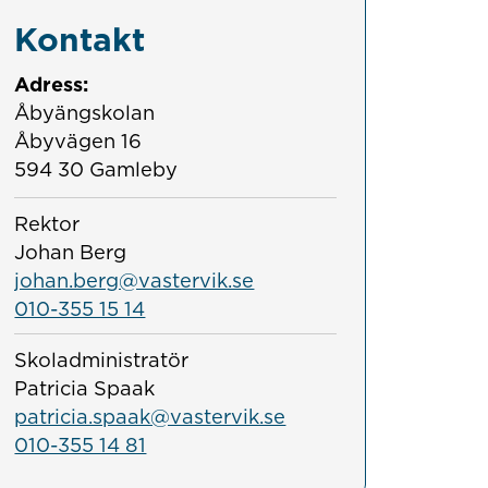
Kontakt
Adress:
Åbyängskolan
Åbyvägen 16
594 30 Gamleby
Rektor
Johan Berg
johan.berg@vastervik.se
010-355 15 14
Skoladministratör
Patricia Spaak
patricia.spaak@vastervik.se
010-355 14 81