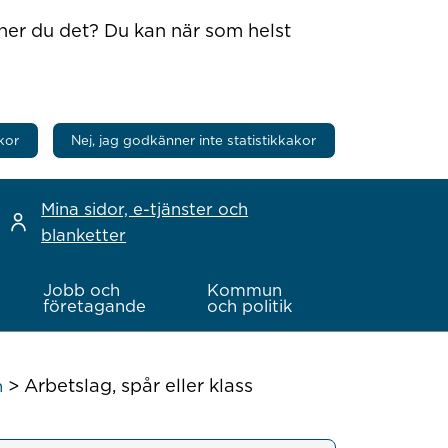
nner du det? Du kan när som helst
kor
Nej, jag godkänner inte statistikkakor
Mina sidor, e-tjänster och
blanketter
Jobb och
Kommun
företagande
och politik
>
Arbetslag, spår eller klass
n