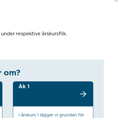
nder respektive årskursflik.
r om?
Åk 1
I årskurs 1 lägger vi grunden för