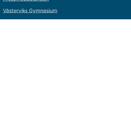
Västerviks Gymnasium
Komvux
Campus Västervik
Bryggaren Kulturscen
Länk till annan webbplats
Västervik Miljö & Energi
Länk till annan webbplats
Västervik Resort AB
Länk till annan webbplats
Bostadsbolaget
Länk till annan webbplats
Vastervik.com
Om webbplatsen
Om webbplatsen