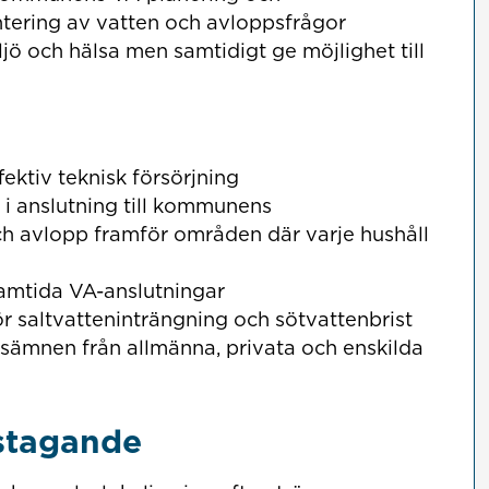
tering av vatten och avloppsfrågor
iljö och hälsa men samtidigt ge möjlighet till
ektiv teknisk försörjning
i anslutning till kommunens
h avlopp framför områden där varje hushåll
ramtida VA-anslutningar
ör saltvatteninträngning och sötvattenbrist
gsämnen från allmänna, privata och enskilda
stagande