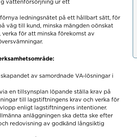
 vattenförsörjning ur ett
rnya ledningsnätet på ett hållbart sätt, för
 på väg till kund, minska mängden oönskat
et, verka för att minska förekomst av
översvämningar.
verksamhetsområde:
llskapandet av samordnade VA-lösningar i
a en tillsynsplan löpande ställa krav på
gar till lagstiftningens krav och verka för
vlopp enligt lagstiftningens intentioner.
llmänna anläggningen ska detta ske efter
ch redovisning av godkänd långsiktig