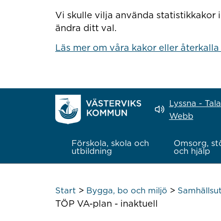
Hoppa till innehåll
Vi skulle vilja använda statistikkako
ändra ditt val.
Läs mer om våra kakor eller återkalla
Lyssna - Tal
Webb
Förskola, skola och
Omsorg, st
utbildning
och hjälp
>
>
Start
Bygga, bo och miljö
Samhällsut
TÖP VA-plan - inaktuell