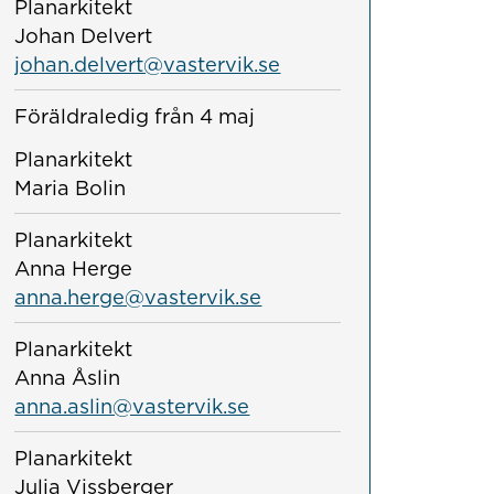
Planarkitekt
Johan Delvert
johan.delvert@vastervik.se
Föräldraledig från 4 maj
Planarkitekt
Maria Bolin
Planarkitekt
Anna Herge
anna.herge@vastervik.se
Planarkitekt
Anna Åslin
anna.aslin@vastervik.se
Planarkitekt
Julia Vissberger