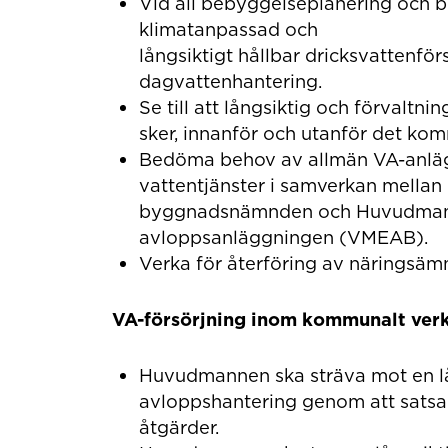
Vid all bebyggelseplanering och b
klimatanpassad och
långsiktigt hållbar dricksvattenför
dagvattenhantering.
Se till att långsiktig och förvalt
sker, innanför och utanför det k
Bedöma behov av allmän VA-anläg
vattentjänster i samverkan mellan
byggnadsnämnden och Huvudmanne
avloppsanläggningen (VMEAB).
Verka för återföring av näringsäm
VA-försörjning inom kommunalt ve
Huvudmannen ska sträva mot en lån
avloppshantering genom att satsa
åtgärder.