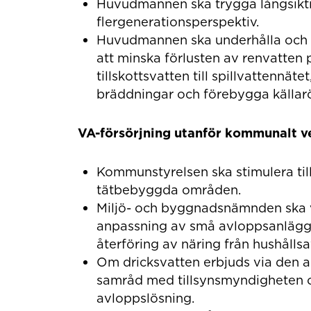
Huvudmannen ska trygga långsiktig
flergenerationsperspektiv.
Huvudmannen ska underhålla och fö
att minska förlusten av renvatten
tillskottsvatten till spillvattennät
bräddningar och förebygga källar
VA-försörjning utanför kommunalt 
Kommunstyrelsen ska stimulera ti
tätbebyggda områden.
Miljö- och byggnadsnämnden ska vi
anpassning av små avloppsanläggnin
återföring av näring från hushållsa
Om dricksvatten erbjuds via den a
samråd med tillsynsmyndigheten o
avloppslösning.