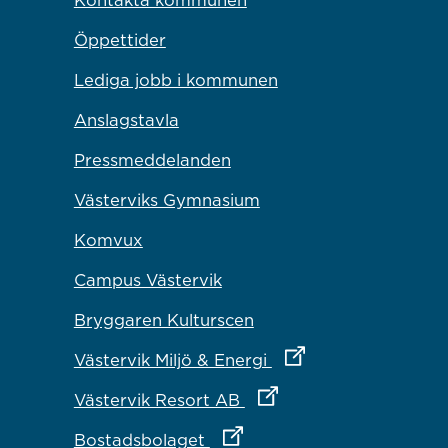
Öppettider
Lediga jobb i kommunen
Anslagstavla
Pressmeddelanden
Västerviks Gymnasium
Komvux
Campus Västervik
Bryggaren Kulturscen
Länk till annan webbp
Västervik Miljö & Energi
Länk till annan webbplat
Västervik Resort AB
Länk till annan webbplats
Bostadsbolaget