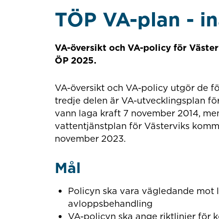
TÖP VA-plan - in
VA-översikt och VA-policy för Väster
ÖP 2025.
VA-översikt och VA-policy utgör de f
tredje delen är VA-utvecklingsplan f
vann laga kraft 7 november 2014, men
vattentjänstplan för Västerviks kom
november 2023.
Mål
Policyn ska vara vägledande mot lå
avloppsbehandling
VA-policyn ska ange riktlinjer fö