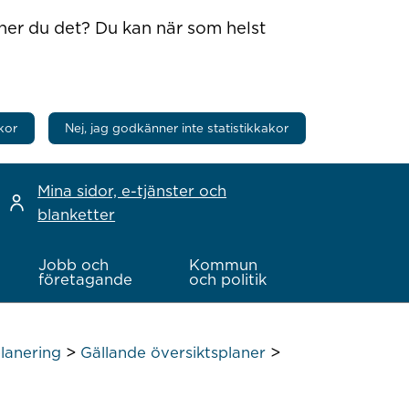
nner du det? Du kan när som helst
kor
Nej, jag godkänner inte statistikkakor
Mina sidor, e-tjänster och
blanketter
Jobb och
Kommun
företagande
och politik
>
>
lanering
Gällande översiktsplaner