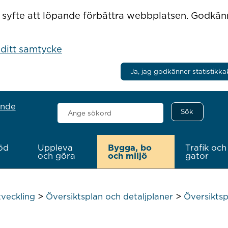
r i syfte att löpande förbättra webbplatsen. Godkä
 ditt samtycke
Ja, jag godkänner statistikka
ande
Sök
här
öd
Uppleva
Bygga, bo
Trafik och
och göra
och miljö
gator
>
>
veckling
Översiktsplan och detaljplaner
Översiktsp