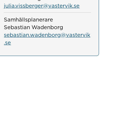
julia.vissberger@vastervik.se
Samhällsplanerare
Sebastian Wadenborg
sebastian.wadenborg@vastervik
.se