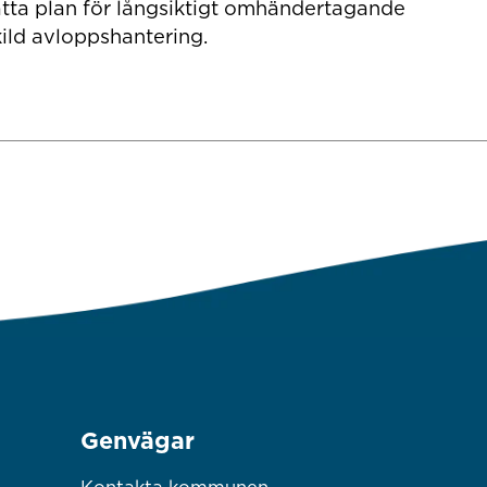
ta plan för långsiktigt omhändertagande
ild avloppshantering.
Genvägar
Kontakta kommunen