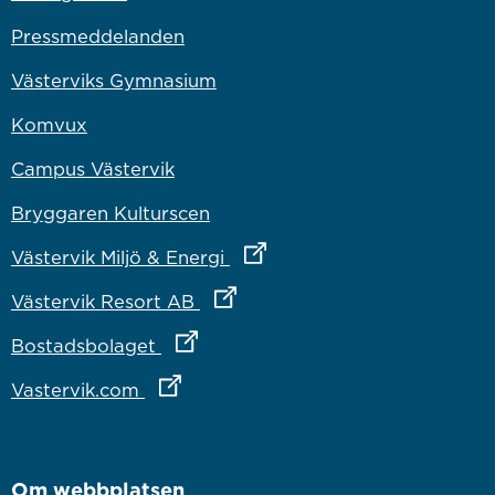
Pressmeddelanden
Västerviks Gymnasium
Komvux
Campus Västervik
Bryggaren Kulturscen
Länk till annan webbplats
Västervik Miljö & Energi
Länk till annan webbplats
Västervik Resort AB
Länk till annan webbplats
Bostadsbolaget
Länk till annan webbplats
Vastervik.com
Om webbplatsen