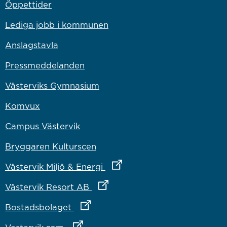
Öppettider
Lediga jobb i kommunen
Anslagstavla
Pressmeddelanden
Västerviks Gymnasium
Komvux
Campus Västervik
Bryggaren Kulturscen
Länk till annan webbplats
Västervik Miljö & Energi
Länk till annan webbplats
Västervik Resort AB
Länk till annan webbplats
Bostadsbolaget