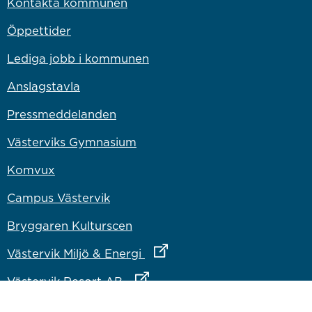
Kontakta kommunen
Öppettider
Lediga jobb i kommunen
Anslagstavla
Pressmeddelanden
Västerviks Gymnasium
Komvux
Campus Västervik
Bryggaren Kulturscen
Länk till annan webbplats
Västervik Miljö & Energi
Länk till annan webbplats
Västervik Resort AB
Länk till annan webbplats
Bostadsbolaget