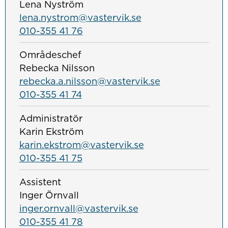
Lena Nyström
lena.nystrom@vastervik.se
010-355 41 76
Områdeschef
Rebecka Nilsson
rebecka.a.nilsson@vastervik.se
010-355 41 74
Administratör
Karin Ekström
karin.ekstrom@vastervik.se
010-355 41 75
Assistent
Inger Örnvall
inger.ornvall@vastervik.se
010-355 41 78