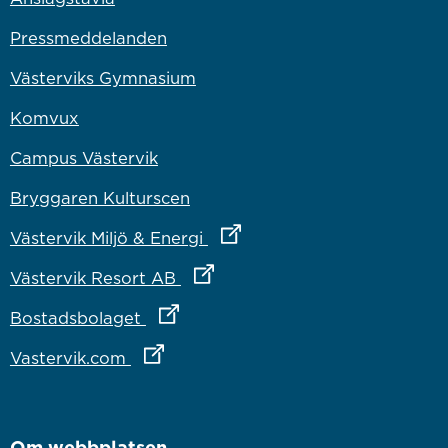
Pressmeddelanden
Västerviks Gymnasium
Komvux
Campus Västervik
Bryggaren Kulturscen
Länk till annan webbplats
Västervik Miljö & Energi
Länk till annan webbplats
Västervik Resort AB
Länk till annan webbplats
Bostadsbolaget
Länk till annan webbplats
Vastervik.com
Om webbplatsen