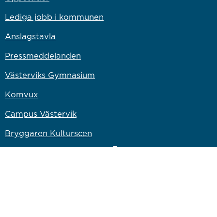
Lediga jobb i kommunen
Anslagstavla
Pressmeddelanden
Västerviks Gymnasium
Komvux
Campus Västervik
Bryggaren Kulturscen
Länk till annan webbplats
Västervik Miljö & Energi
Länk till annan webbplats
Västervik Resort AB
Länk till annan webbplats
Bostadsbolaget
Länk till annan webbplats
Vastervik.com