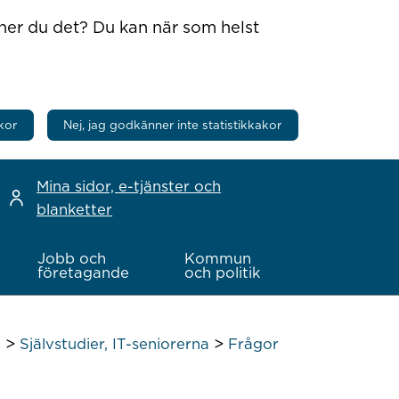
nner du det? Du kan när som helst
kor
Nej, jag godkänner inte statistikkakor
Mina sidor, e-tjänster och
blanketter
Jobb och
Kommun
företagande
och politik
>
>
a
Självstudier, IT-seniorerna
Frågor