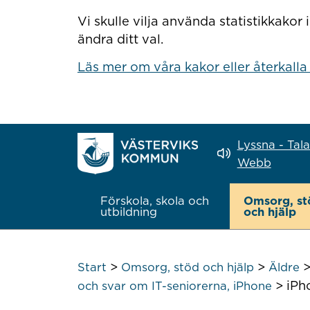
Hoppa till innehåll
Vi skulle vilja använda statistikkako
ändra ditt val.
Läs mer om våra kakor eller återkalla
Lyssna - Tal
Webb
Förskola, skola och
Omsorg, st
utbildning
och hjälp
>
>
Start
Omsorg, stöd och hjälp
Äldre
>
iPh
och svar om IT-seniorerna, iPhone