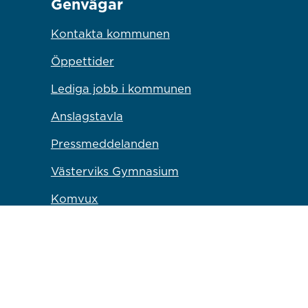
Genvägar
Kontakta kommunen
Öppettider
Lediga jobb i kommunen
Anslagstavla
Pressmeddelanden
Västerviks Gymnasium
Komvux
Campus Västervik
Bryggaren Kulturscen
Länk till annan webbp
Västervik Miljö & Energi
Länk till annan webbplat