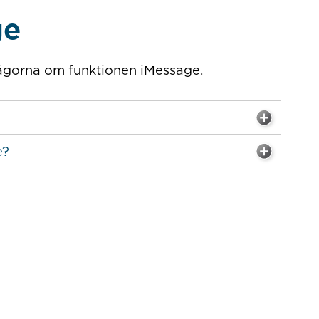
ge
frågorna om funktionen iMessage.
e?