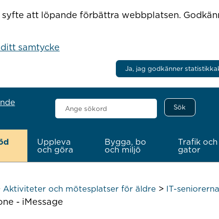
r i syfte att löpande förbättra webbplatsen. Godkä
 ditt samtycke
Ja, jag godkänner statistikka
ande
Sök
här
öd
Uppleva
Bygga, bo
Trafik och
och göra
och miljö
gator
>
>
Aktiviteter och mötesplatser för äldre
IT-seniorern
one - iMessage