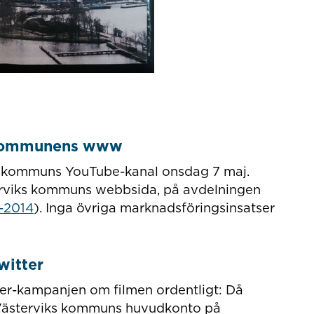
+ kommunens www
ks kommuns YouTube-kanal onsdag 7 maj.
rviks kommuns webbsida, på avdelningen
-2014
). Inga övriga marknadsföringsinsatser
witter
ier-kampanjen om filmen ordentligt: Då
 Västerviks kommuns huvudkonto på