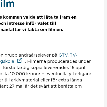
ilm
 kommun valde att låta ta fram en
h intresse inför valet till
anfattar vi fakta om filmen.
 en grupp andraårselever på
GTV, TV-
Länk till annan webbplats
ögskola
. Filmerna producerades under
n första färdig kopia levererades 16 april
sta 10.000 kronor + eventuella ytterligare
till arkivmaterial eller för extra långa
länt 27 maj är det svårt att berätta om