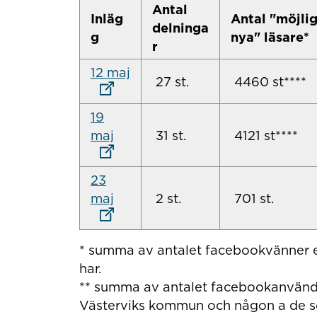
Antal
Inläg
Antal "möjli
delninga
g
nya" läsare*
r
Länk till annan webbplats
12 maj
27 st.
4460 st****
19
Länk till annan webbplats
maj
31 st.
4121 st****
23
Länk till annan webbplats
maj
2 st.
701 st.
* summa av antalet facebookvänner el
har.
** summa av antalet facebookanvända
Västerviks kommun och någon a de s