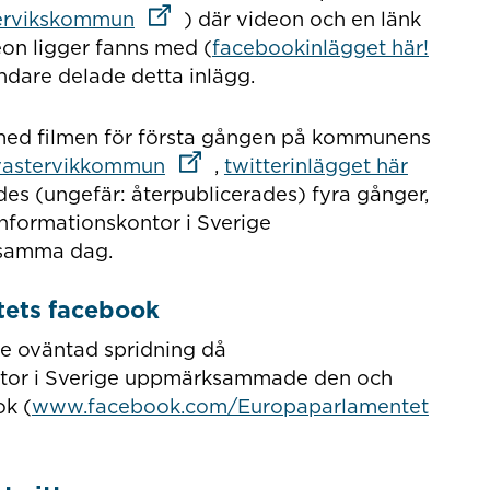
Länk till annan webbplats
ervikskommun
) där videon och en länk
Länk t
on ligger fanns med (
facebookinlägget här!
ndare delade detta inlägg.
med filmen för första gången på kommunens
Länk till annan webbplats
Länk til
/vastervikkommun
,
twitterinlägget här
ades (ungefär: återpublicerades) fyra gånger,
nformationskontor i Sverige
ll annan webbplats
 samma dag.
tets facebook
re oväntad spridning då
ntor i Sverige uppmärksammade den och
Länk t
ok (
www.facebook.com/Europaparlamentet
 annan webbplats