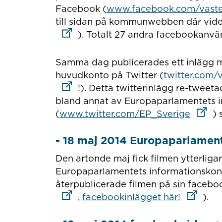
Facebook (
www.facebook.com/vast
till sidan på kommunwebben där vide
). Totalt 27 andra facebookanvä
Samma dag publicerades ett inlägg 
huvudkonto på Twitter (
twitter.com
!). Detta twitterinlägg re-tweet
bland annat av Europaparlamentets i
Länk ti
(
www.twitter.com/EP_Sverige
)
- 18 maj 2014 Europaparlamen
Den artonde maj fick filmen ytterliga
Europaparlamentets informationsko
återpublicerade filmen på sin facebo
Länk till
,
facebookinlägget här!
).