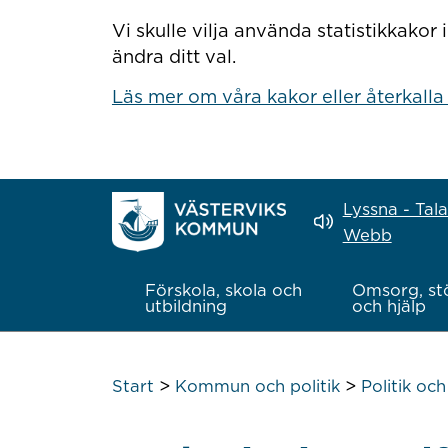
Hoppa till innehåll
Vi skulle vilja använda statistikkako
ändra ditt val.
Läs mer om våra kakor eller återkalla
Lyssna - Tal
Webb
Förskola, skola och
Omsorg, st
utbildning
och hjälp
>
>
Start
Kommun och politik
Politik oc