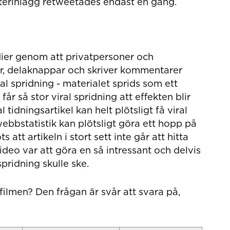
webbplats
tterinlägg retweetades endast en gång.
dier genom att privatpersoner och
ar, delaknappar och skriver kommentarer
ral spridning - materialet sprids som ett
 får så stor viral spridning att effekten blir
tidningsartikel kan helt plötsligt få viral
ebbstatistik kan plötsligt göra ett hopp på
att artikeln i stort sett inte går att hitta
deo var att göra en så intressant och delvis
pridning skulle ske.
ilmen? Den frågan är svår att svara på,