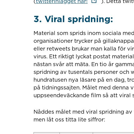
Länk till annan 
(
twitterinlägget här!
). Detta twi
3. Viral spridning:
Material som sprids inom sociala me
organisationer trycker på gillaknapp
eller retweets brukar man kalla för vi
virus. Ett riktigt lyckat postat material
nästan svår att mäta. En tio år gammal 
spridning av tusentals personer och w
hundratusen nya läsare på en dag, trots 
på tidningssajten. Målet med denna vi
uppseendeväckande film så att viral s
Nåddes målet med viral spridning av f
men låt oss titta lite siffror: