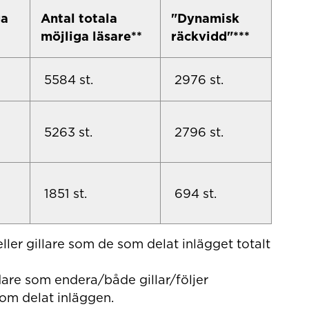
ga
Antal totala
"Dynamisk
möjliga läsare**
räckvidd"***
5584 st.
2976 st.
5263 st.
2796 st.
1851 st.
694
st.
ler gillare som de som delat inlägget totalt
re som endera/både gillar/följer
om delat inläggen.