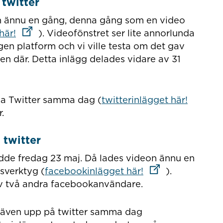
 twitter
n ännu en gång, denna gång som en video
Länk till annan webbplats
här!
). Videofönstret ser lite annorlunda
gen platform och vi ville testa om det gav
en där. Detta inlägg delades vidare av 31
Länk ti
ia Twitter samma dag (
twitterinlägget här!
.
 twitter
edde fredag 23 maj. Då lades videon ännu en
Länk till annan w
sverktyg (
facebookinlägget här!
).
av två andra facebookanvändare.
 även upp på twitter samma dag