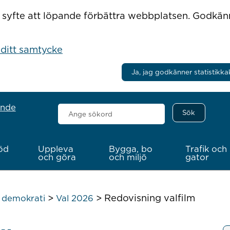
r i syfte att löpande förbättra webbplatsen. Godkä
 ditt samtycke
Ja, jag godkänner statistikka
ande
Sök
här
öd
Uppleva
Bygga, bo
Trafik och
och göra
och miljö
gator
>
>
Redovisning valfilm
h demokrati
Val 2026