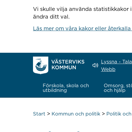
Hoppa till innehåll
Vi skulle vilja använda statistikkako
ändra ditt val.
Läs mer om våra kakor eller återkalla
Lyssna - Tal
Webb
Förskola, skola och
Omsorg, st
utbildning
och hjälp
>
>
Start
Kommun och politik
Politik oc