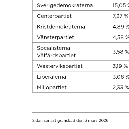
Sverigedemokraterna
15,05 
Centerpartiet
7,27 %
Kristdemokraterna
4,89 
Vänsterpartiet
4,58 
Socialisterna
3,58 
Välfärdspartiet
Westervikspartiet
3,19 %
Liberalerna
3,08 
Miljöpartiet
2,33 %
Sidan senast granskad den 3 mars 2026