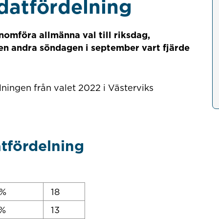
datfördelning
omföra allmänna val till riksdag,
en andra söndagen i september vart fjärde
ningen från valet 2022 i Västerviks
tfördelning
 %
18
 %
13