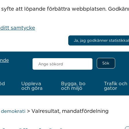
r i syfte att löpande förbättra webbplatsen. Godkä
 ditt samtycke
Ja, jag godkänner statistikka
ande
Sök
här
öd
Uppleva
Bygga, bo
Trafik och
och göra
och miljö
gator
>
Valresultat, mandatfördelning
h demokrati