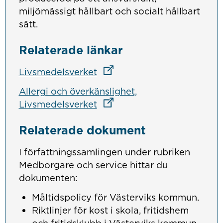
miljömässigt hållbart och socialt hållbart
sätt.
Relaterade länkar
Länk till annan webbplats
Länk till annan webbplats
Livsmedelsverket
Allergi och överkänslighet,
Länk till annan webbplats
Länk till annan webbplats
Livsmedelsverket
Relaterade dokument
I författningssamlingen under rubriken
Medborgare och service hittar du
dokumenten:
Måltidspolicy för Västerviks kommun.
Riktlinjer för kost i skola, fritidshem
och fritidsklubb i Västerviks kommun.