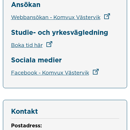
Ansökan
Länk till a
Webbansökan - Komvux Västervik
Studie- och yrkesvägledning
Länk till annan webbplats
Länk till annan webbplats
Boka tid här
Sociala medier
Länk till annan
Länk till annan
Facebook - Komvux Västervik
Kontakt
Postadress: