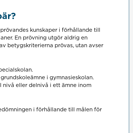
bär?
rövandes kunskaper i förhållande till
laner. En prövning utgör aldrig en
av betygskriterierna prövas, utan avser
pecialskolan.
elt grundskoleämne i gymnasieskolan.
el nivå eller delnivå i ett ämne inom
dömningen i förhållande till målen för