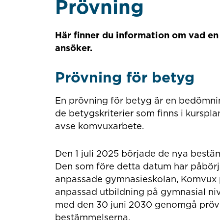
Prövning
Här finner du information om vad en p
ansöker.
Prövning för betyg
En prövning för betyg är en bedömnin
de betygskriterier som finns i kurspl
avse komvuxarbete.
Den 1 juli 2025 började de nya best
Den som före detta datum har påbörj
anpassade gymnasieskolan, Komvux p
anpassad utbildning på gymnasial nivå
med den 30 juni 2030 genomgå prövni
bestämmelserna.