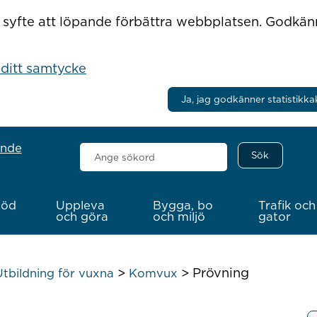
r i syfte att löpande förbättra webbplatsen. Godkä
 ditt samtycke
Ja, jag godkänner statistikka
ande
Sök
här
töd
Uppleva
Bygga, bo
Trafik och
och göra
och miljö
gator
>
>
Prövning
Utbildning för vuxna
Komvux