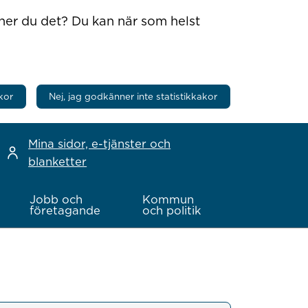
nner du det? Du kan när som helst
kor
Nej, jag godkänner inte statistikkakor
Mina sidor, e-tjänster och
blanketter
Jobb och
Kommun
företagande
och politik