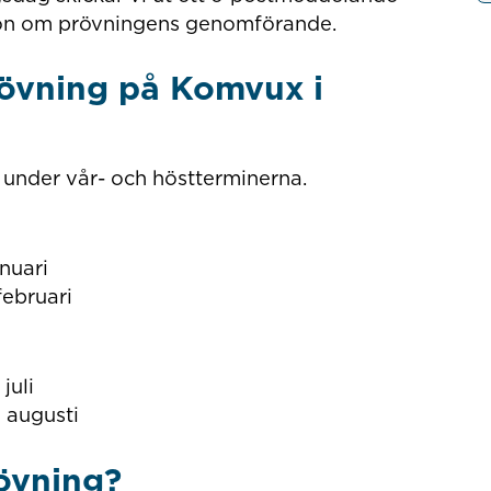
ion om prövningens genomförande.
rövning på Komvux i
ng under vår- och höstterminerna.
nuari
februari
juli
 augusti
övning?