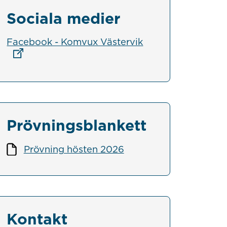
Sociala medier
Länk till annan we
Facebook - Komvux Västervik
Prövningsblankett
Prövning hösten 2026
Kontakt