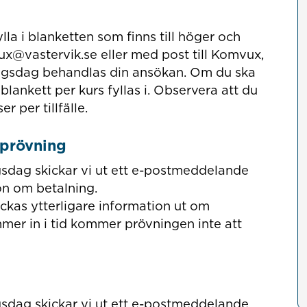
a i blanketten som finns till höger och
mvux@vastervik.se eller med post till Komvux,
ingsdag behandlas din ansökan. Om du ska
blankett per kurs fyllas i. Observera att du
r per tillfälle.
 prövning
gsdag skickar vi ut ett e-postmeddelande
on om betalning.
ickas ytterligare information ut om
er in i tid kommer prövningen inte att
gsdag skickar vi ut ett e-postmeddelande