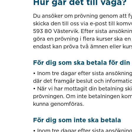
Hur går det till väga?
Du ansöker om prövning genom att fyll
skicka den till oss via e-post till ko
593 80 Västervik. Efter sista ansökn
göra en prövning i flera kurser ska en 
endast kan pröva två ämnen eller kurse
För dig som ska betala för din
• Inom tre dagar efter sista ansöknin
där det framgår beslut och informati
• När vi har mottagit din betalning sk
prövningen. Om inte betalningen komm
kunna genomföras.
För dig som inte ska betala
• Inom tre dagar efter sista ansöknin