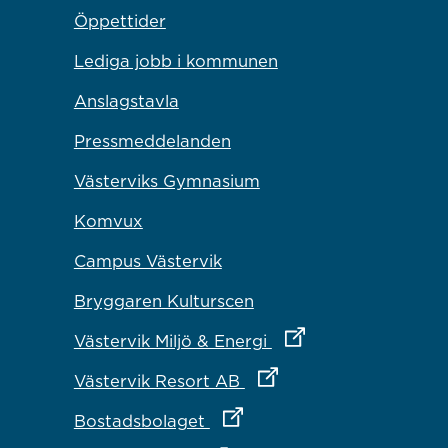
Öppettider
Lediga jobb i kommunen
Anslagstavla
Pressmeddelanden
Västerviks Gymnasium
Komvux
Campus Västervik
Bryggaren Kulturscen
Länk till annan webbp
Västervik Miljö & Energi
Länk till annan webbplat
Västervik Resort AB
Länk till annan webbplats
Bostadsbolaget