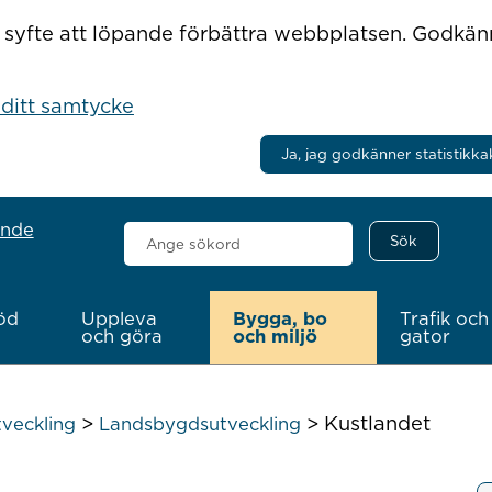
r i syfte att löpande förbättra webbplatsen. Godkä
 ditt samtycke
Ja, jag godkänner statistikka
ande
Sök
här
öd
Uppleva
Bygga, bo
Trafik och
och göra
och miljö
gator
>
>
Kustlandet
veckling
Landsbygdsutveckling