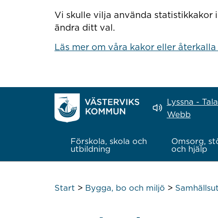
Hoppa till innehåll
Vi skulle vilja använda statistikkako
ändra ditt val.
Läs mer om våra kakor eller återkalla
Lyssna - Tal
Webb
Förskola, skola och
Omsorg, st
utbildning
och hjälp
>
>
Start
Bygga, bo och miljö
Samhällsut