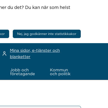
nner du det? Du kan när som helst
kor
Nej, jag godkänner inte statistikkakor
Mina sidor, e-tjänster och
blanketter
Jobb och
Kommun
företagande
och politik