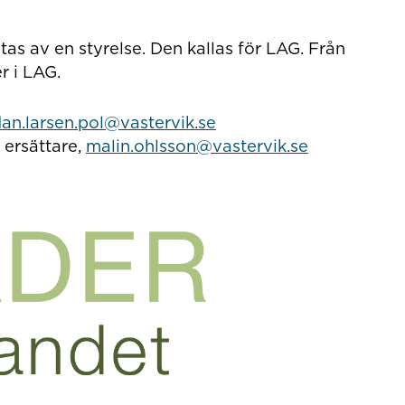
tas av en styrelse. Den kallas för LAG. Från
r i LAG.
an.larsen.pol@vastervik.se
 ersättare,
malin.ohlsson@vastervik.se