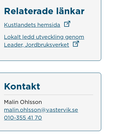
Relaterade länkar
Länk till annan webbplats
Kustlandets hemsida
Lokalt ledd utveckling genom
Länk till annan webbpla
Leader, Jordbruksverket
Kontakt
Malin Ohlsson
malin.ohlsson@vastervik.se
010-355 41 70