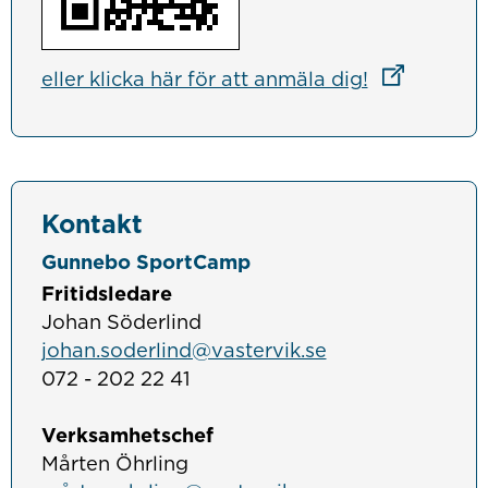
Länk till an
eller klicka här för att anmäla dig!
Kontakt
Gunnebo SportCamp
Fritidsledare
Johan Söderlind
johan.soderlind@vastervik.se
072 - 202 22 41
Verksamhetschef
Mårten Öhrling