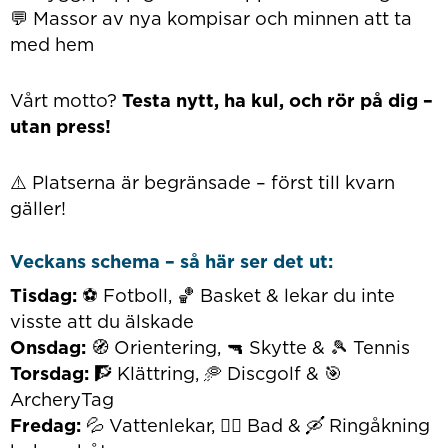
💬 Massor av nya kompisar och minnen att ta
med hem
Vårt motto?
Testa nytt, ha kul, och rör på dig –
utan press!
⚠️ Platserna är begränsade – först till kvarn
gäller!
Veckans schema – så här ser det ut:
Tisdag:
⚽️ Fotboll, 🏀 Basket & lekar du inte
visste att du älskade
Onsdag:
🧭 Orientering, 🔫 Skytte & 🎾 Tennis
Torsdag:
🧗 Klättring, 🥏 Discgolf & 🎯
ArcheryTag
Fredag:
💦 Vattenlekar, 🏊‍♀️ Bad & 🛶 Ringåkning