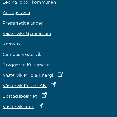
Lediga jobb i kommunen
Anslagstavla
Pressmeddelanden
Västerviks Gymnasium
Komvux
Campus Västervik
Bryggaren Kulturscen
Länk till annan webbplats
Västervik Miljö & Energi
Länk till annan webbplats
Västervik Resort AB
Länk till annan webbplats
Bostadsbolaget
Länk till annan webbplats
Vastervik.com